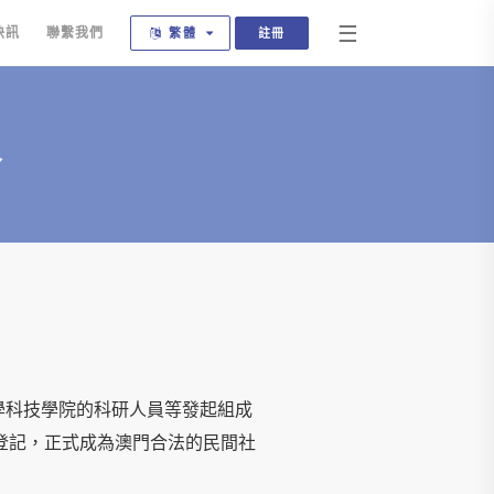
☰
快訊
聯繫我們
註冊
繁體
介
大學科技學院的科研人員等發起組成
登記，正式成為澳門合法的民間社