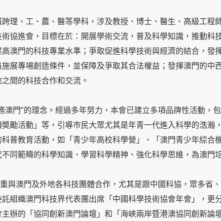
橫跨理、工、農、醫等學科，涉及教授、博士、醫生、高級工程
技術協進會，目標在於：開展學術交流，普及科學知識，推動科
提高澳門的科技專業水準；爭取促進科學技術與經濟的結合，發
員施展專場創造條件，並保障及爭取其合法權益；發揮澳門的中
地之間的科技合作和交流。
務澳門”的理念。經過多年努力，本會已建立多項品牌性活動，
讀奬勵活動」等，引導巿民大眾尤其是年青一代進入科學的浩瀚
的科普教育活動，如「青少年高校科學營」、「澳門青少年綜合
代不同範疇的科學知識、學習科學精神、強化科學思維，為澳門
與澳門及外地各科技團體合作，尤其是跟中國科協，眾多省、
託組織澳門科技界代表團出席「中國科學技術協會年會」，更分別在
會主辦的「協同創新澳門論壇」和「海峽兩岸暨港澳協同創新論